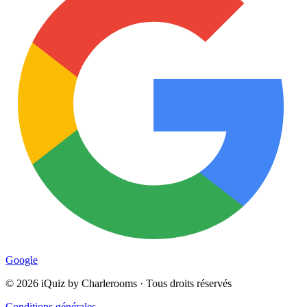
Google
©
2026
iQuiz by Charlerooms · Tous droits réservés
Conditions générales